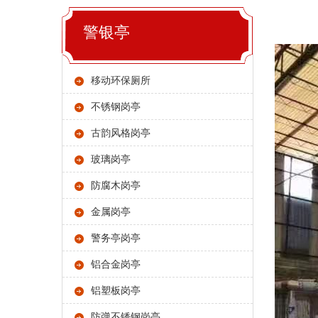
警银亭
移动环保厕所
不锈钢岗亭
古韵风格岗亭
玻璃岗亭
防腐木岗亭
金属岗亭
警务亭岗亭
铝合金岗亭
铝塑板岗亭
防弹不锈钢岗亭