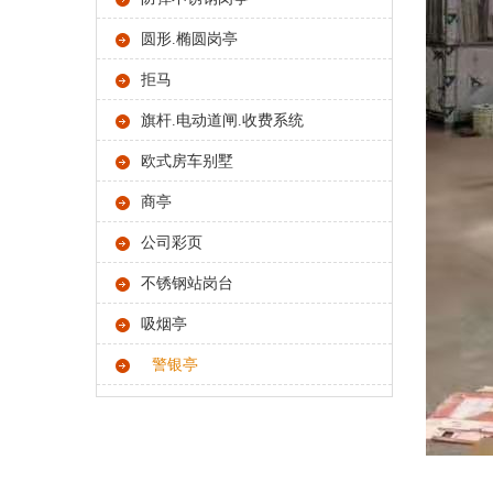
圆形.椭圆岗亭
拒马
旗杆.电动道闸.收费系统
欧式房车别墅
商亭
公司彩页
不锈钢站岗台
吸烟亭
警银亭