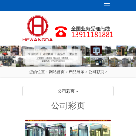
您的位置：
网站首页
>
产品展示
>
公司彩页
>
公司彩页
公司彩页